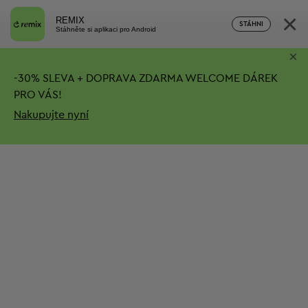
×
REMIX
STÁHNI
Stáhněte si aplikaci pro Android
×
-
30%
SLEVA + DOPRAVA ZDARMA
WELCOME DÁREK
PRO VÁS!
Nakupujte nyní