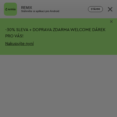
×
REMIX
STÁHNI
Stáhněte si aplikaci pro Android
×
-
30%
SLEVA + DOPRAVA ZDARMA
WELCOME DÁREK
PRO VÁS!
Nakupujte nyní