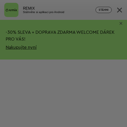
×
REMIX
STÁHNI
Stáhněte si aplikaci pro Android
×
-
30%
SLEVA + DOPRAVA ZDARMA
WELCOME DÁREK
PRO VÁS!
Nakupujte nyní