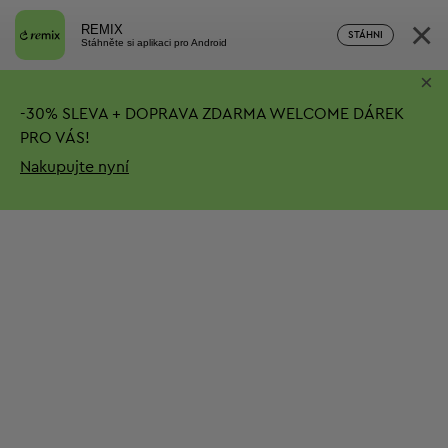
×
REMIX
STÁHNI
Stáhněte si aplikaci pro Android
×
-
30%
SLEVA + DOPRAVA ZDARMA
WELCOME DÁREK
PRO VÁS!
Nakupujte nyní