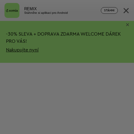
×
REMIX
STÁHNI
Stáhněte si aplikaci pro Android
×
-
30%
SLEVA + DOPRAVA ZDARMA
WELCOME DÁREK
PRO VÁS!
Nakupujte nyní