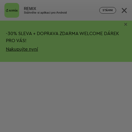
×
REMIX
STÁHNI
Stáhněte si aplikaci pro Android
×
-
30%
SLEVA + DOPRAVA ZDARMA
WELCOME DÁREK
PRO VÁS!
Nakupujte nyní