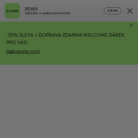
×
REMIX
STÁHNI
Stáhněte si aplikaci pro Android
×
-
30%
SLEVA + DOPRAVA ZDARMA
WELCOME DÁREK
PRO VÁS!
Nakupujte nyní