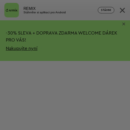
×
REMIX
STÁHNI
Stáhněte si aplikaci pro Android
×
-
30%
SLEVA + DOPRAVA ZDARMA
WELCOME DÁREK
PRO VÁS!
Nakupujte nyní