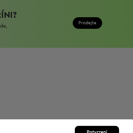
ÍNI?
Prodejte
uše,
Potvrzení