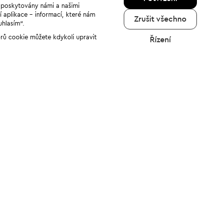
u poskytovány námi a našimi
í aplikace - informací, které nám
Zrušit všechno
uhlasím“.
orů cookie můžete kdykoli upravit
Řízení