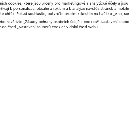
ních cookies, které jsou určeny pro marketingové a analytické účely a jso
ívají k personalizaci obsahu a reklam a k analýze návštěv stránek a mobiln
e chtěli. Pokud souhlasíte, potvrďte prosím kliknutím na tlačítko „Ano, so
“ nebo navštivte „Zásady ochrany osobních údajů a cookies“. Nastavení soub
e do části „Nastavení souborů cookie“ v dolní části webu.