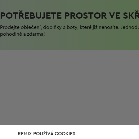
POTŘEBUJETE PROSTOR VE SKŘ
Prodejte oblečení, doplňky a boty, které již nenosíte. Jednod
pohodlně a zdarma!
REMIX POUŽÍVÁ COOKIES