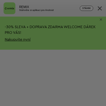
×
REMIX
STÁHNI
Stáhněte si aplikaci pro Android
×
-
30%
SLEVA + DOPRAVA ZDARMA
WELCOME DÁREK
PRO VÁS!
Nakupujte nyní