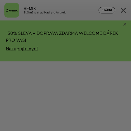
×
REMIX
STÁHNI
Stáhněte si aplikaci pro Android
×
-
30%
SLEVA + DOPRAVA ZDARMA
WELCOME DÁREK
PRO VÁS!
Nakupujte nyní