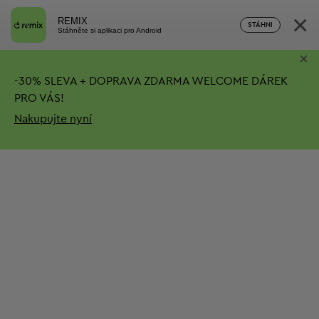
×
REMIX
STÁHNI
Stáhněte si aplikaci pro Android
×
-
30%
SLEVA + DOPRAVA ZDARMA
WELCOME DÁREK
PRO VÁS!
Nakupujte nyní