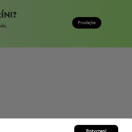
ÍNI?
Prodejte
uše,
Potvrzení