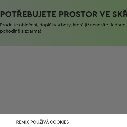
POTŘEBUJETE PROSTOR VE SKŘ
Prodejte oblečení, doplňky a boty, které již nenosíte. Jednod
pohodlně a zdarma!
REMIX POUŽÍVÁ COOKIES