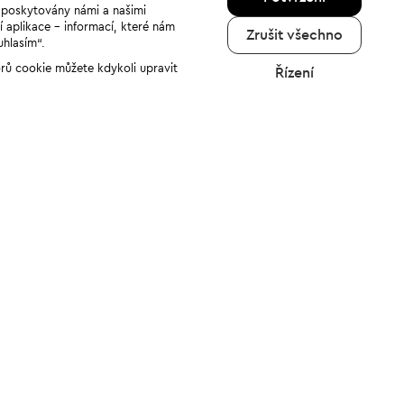
u poskytovány námi a našimi
í aplikace - informací, které nám
Zrušit všechno
uhlasím“.
orů cookie můžete kdykoli upravit
Řízení