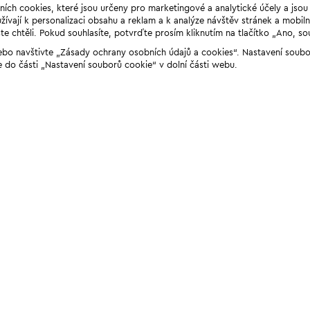
ních cookies, které jsou určeny pro marketingové a analytické účely a jso
ívají k personalizaci obsahu a reklam a k analýze návštěv stránek a mobiln
e chtěli. Pokud souhlasíte, potvrďte prosím kliknutím na tlačítko „Ano, so
“ nebo navštivte „Zásady ochrany osobních údajů a cookies“. Nastavení soub
e do části „Nastavení souborů cookie“ v dolní části webu.