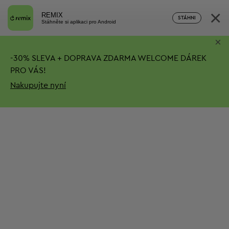
×
REMIX
STÁHNI
Stáhněte si aplikaci pro Android
×
-
30%
SLEVA + DOPRAVA ZDARMA
WELCOME DÁREK
PRO VÁS!
Nakupujte nyní