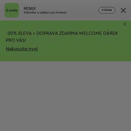
×
REMIX
STÁHNI
Stáhněte si aplikaci pro Android
×
-
30%
SLEVA + DOPRAVA ZDARMA
WELCOME DÁREK
PRO VÁS!
Nakupujte nyní