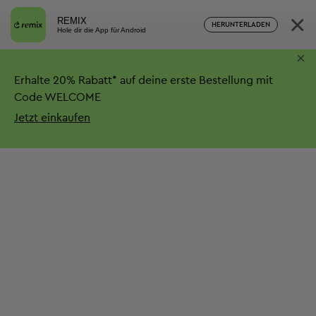
×
REMIX
HERUNTERLADEN
Hole dir die App für Android
×
Erhalte
20%
Rabatt*
auf deine erste Bestellung mit
Code WELCOME
Jetzt einkaufen