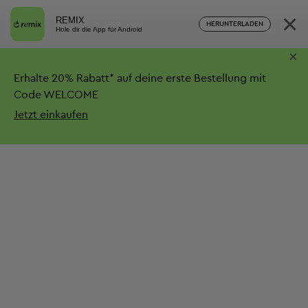
×
REMIX
HERUNTERLADEN
Hole dir die App für Android
×
Erhalte
20%
Rabatt*
auf deine erste Bestellung mit
Code WELCOME
Jetzt einkaufen