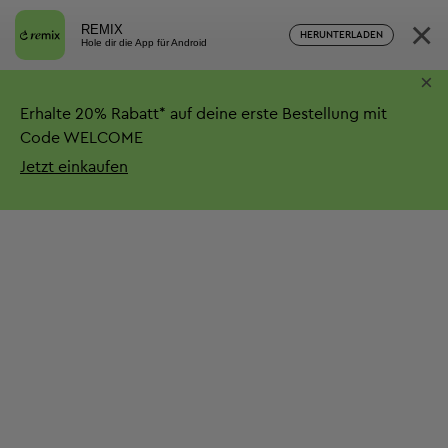
×
REMIX
HERUNTERLADEN
Hole dir die App für Android
×
Erhalte
20%
Rabatt*
auf deine erste Bestellung mit
Code WELCOME
Jetzt einkaufen