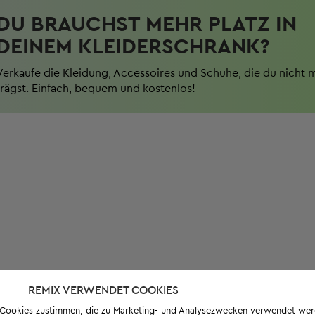
DU BRAUCHST MEHR PLATZ IN
DEINEM KLEIDERSCHRANK?
Verkaufe die Kleidung, Accessoires und Schuhe, die du nicht 
trägst. Einfach, bequem und kostenlos!
REMIX VERWENDET COOKIES
s-Cookies zustimmen, die zu Marketing- und Analysezwecken verwendet we