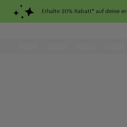
Erhalte
20%
Rabatt*
auf deine e