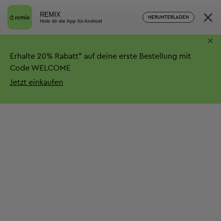
×
REMIX
HERUNTERLADEN
Hole dir die App für Android
×
Erhalte
20%
Rabatt*
auf deine erste Bestellung mit
Code WELCOME
Jetzt einkaufen