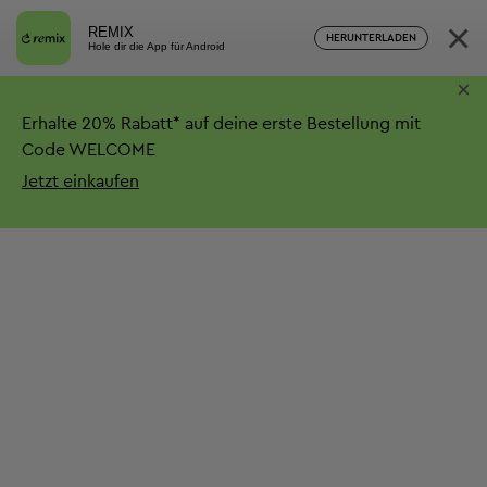
×
REMIX
HERUNTERLADEN
Hole dir die App für Android
×
Erhalte
20%
Rabatt*
auf deine erste Bestellung mit
Code WELCOME
Jetzt einkaufen