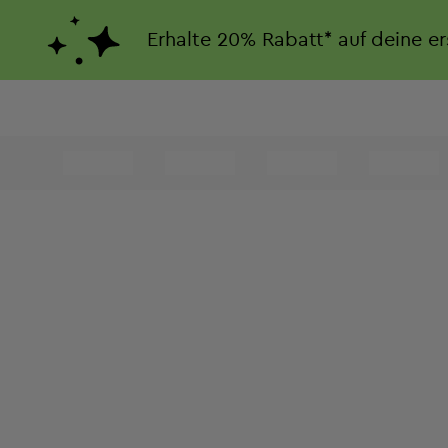
Erhalte
20%
Rabatt*
auf deine e