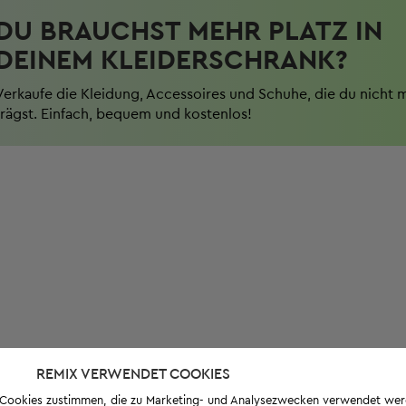
DU BRAUCHST MEHR PLATZ IN
DEINEM KLEIDERSCHRANK?
Verkaufe die Kleidung, Accessoires und Schuhe, die du nicht 
trägst. Einfach, bequem und kostenlos!
REMIX VERWENDET COOKIES
s-Cookies zustimmen, die zu Marketing- und Analysezwecken verwendet we