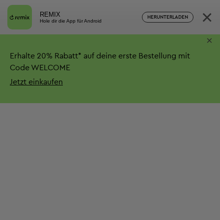
×
REMIX
HERUNTERLADEN
Hole dir die App für Android
×
Erhalte
20%
Rabatt*
auf deine erste Bestellung mit
Code WELCOME
Jetzt einkaufen