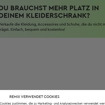
DU BRAUCHST MEHR PLATZ IN
DEINEM KLEIDERSCHRANK?
Verkaufe die Kleidung, Accessoires und Schuhe, die du nicht 
trägst. Einfach, bequem und kostenlos!
REMIX VERWENDET COOKIES
s-Cookies zustimmen, die zu Marketing- und Analysezwecken verwendet we