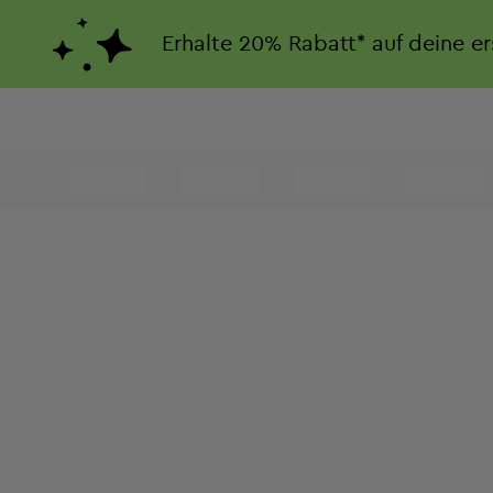
Erhalte
20%
Rabatt*
auf deine e