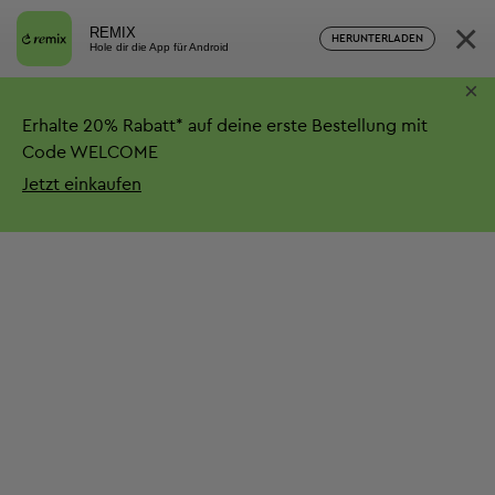
×
REMIX
HERUNTERLADEN
Hole dir die App für Android
×
Erhalte
20%
Rabatt*
auf deine erste Bestellung mit
Code WELCOME
Jetzt einkaufen