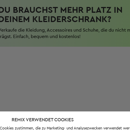
DU BRAUCHST MEHR PLATZ IN
DEINEM KLEIDERSCHRANK?
Verkaufe die Kleidung, Accessoires und Schuhe, die du nicht 
trägst. Einfach, bequem und kostenlos!
REMIX VERWENDET COOKIES
s-Cookies zustimmen, die zu Marketing- und Analysezwecken verwendet we