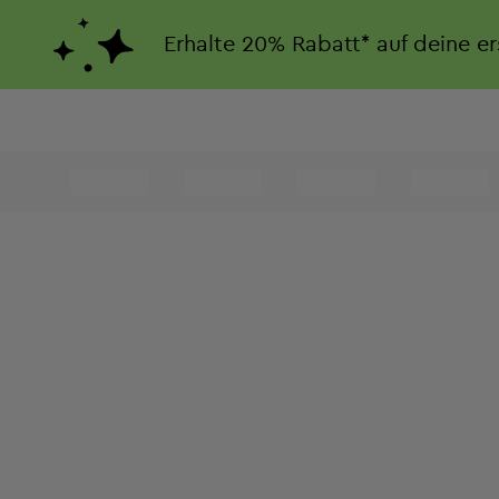
Erhalte
20%
Rabatt*
auf deine e