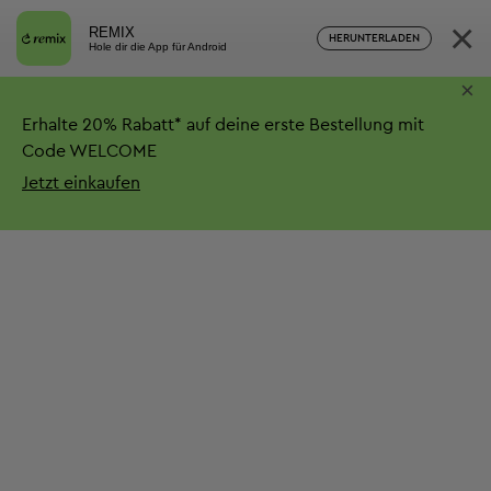
×
REMIX
HERUNTERLADEN
Hole dir die App für Android
×
Erhalte
20%
Rabatt*
auf deine erste Bestellung mit
Code WELCOME
Jetzt einkaufen