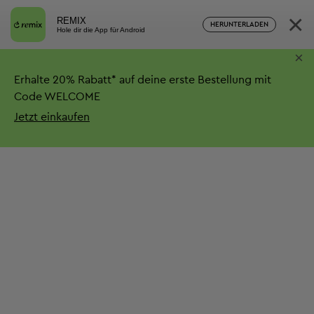
×
REMIX
HERUNTERLADEN
Hole dir die App für Android
×
Erhalte
20%
Rabatt*
auf deine erste Bestellung mit
Code WELCOME
Jetzt einkaufen