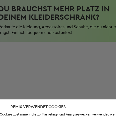
DU BRAUCHST MEHR PLATZ IN
DEINEM KLEIDERSCHRANK?
Verkaufe die Kleidung, Accessoires und Schuhe, die du nicht 
trägst. Einfach, bequem und kostenlos!
REMIX VERWENDET COOKIES
s-Cookies zustimmen, die zu Marketing- und Analysezwecken verwendet we