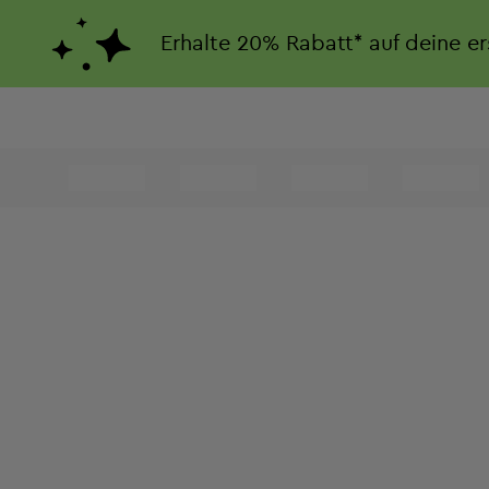
Erhalte
20%
Rabatt*
auf deine e