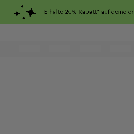
Erhalte
20%
Rabatt*
auf deine e