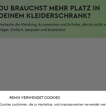
DU BRAUCHST MEHR PLATZ IN
DEINEM KLEIDERSCHRANK?
Verkaufe die Kleidung, Accessoires und Schuhe, die du nicht 
trägst. Einfach, bequem und kostenlos!
REMIX VERWENDET COOKIES
s-Cookies zustimmen, die zu Marketing- und Analysezwecken verwendet we