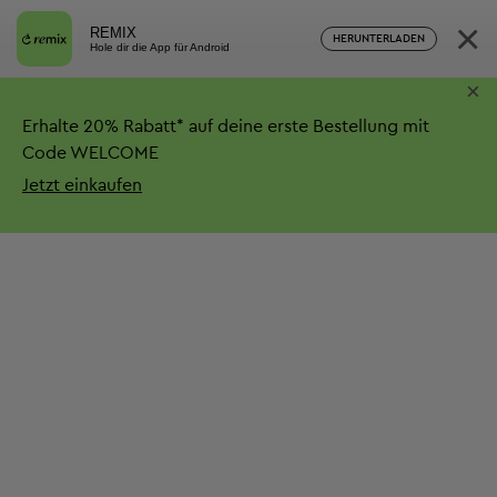
×
REMIX
HERUNTERLADEN
Hole dir die App für Android
×
Erhalte
20%
Rabatt*
auf deine erste Bestellung mit
Code WELCOME
Jetzt einkaufen