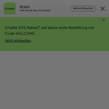
×
REMIX
HERUNTERLADEN
Hole dir die App für Android
×
Erhalte
20%
Rabatt*
auf deine erste Bestellung mit
Code WELCOME
Jetzt einkaufen