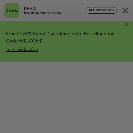
×
REMIX
HERUNTERLADEN
Hole dir die App für Android
×
Erhalte
20%
Rabatt*
auf deine erste Bestellung mit
Code WELCOME
Jetzt einkaufen