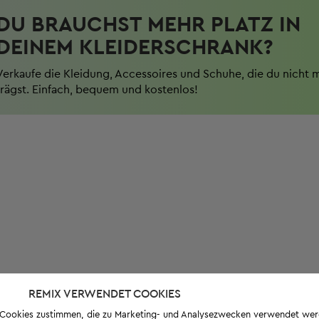
DU BRAUCHST MEHR PLATZ IN
DEINEM KLEIDERSCHRANK?
Verkaufe die Kleidung, Accessoires und Schuhe, die du nicht 
trägst. Einfach, bequem und kostenlos!
REMIX VERWENDET COOKIES
s-Cookies zustimmen, die zu Marketing- und Analysezwecken verwendet we