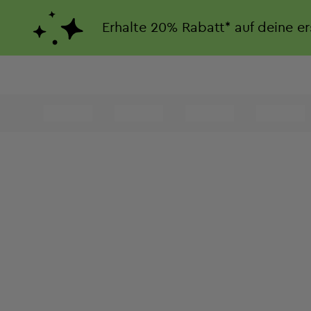
Erhalte
20%
Rabatt*
auf deine e