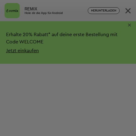
×
REMIX
HERUNTERLADEN
Hole dir die App für Android
×
Erhalte
20%
Rabatt*
auf deine erste Bestellung mit
Code WELCOME
Jetzt einkaufen