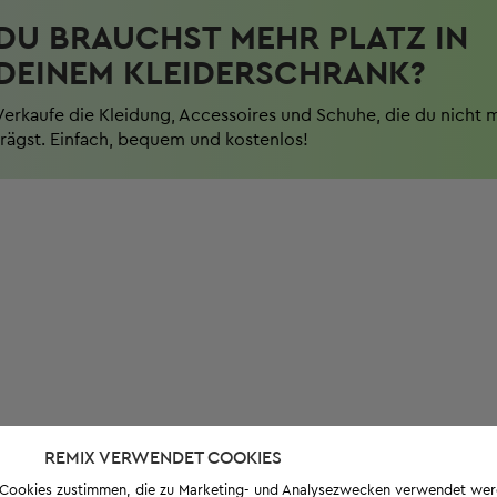
DU BRAUCHST MEHR PLATZ IN
DEINEM KLEIDERSCHRANK?
Verkaufe die Kleidung, Accessoires und Schuhe, die du nicht 
trägst. Einfach, bequem und kostenlos!
REMIX VERWENDET COOKIES
s-Cookies zustimmen, die zu Marketing- und Analysezwecken verwendet we