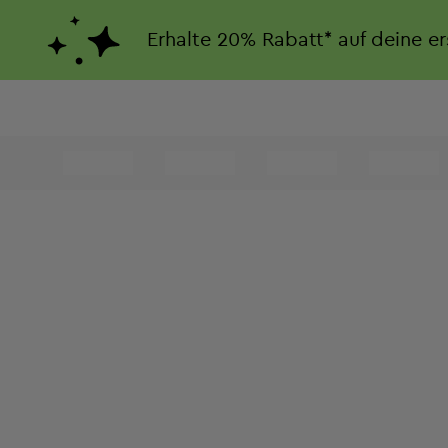
Erhalte
20%
Rabatt*
auf deine e