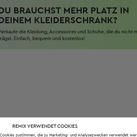
DU BRAUCHST MEHR PLATZ IN
DEINEM KLEIDERSCHRANK?
Verkaufe die Kleidung, Accessoires und Schuhe, die du nicht 
trägst. Einfach, bequem und kostenlos!
REMIX VERWENDET COOKIES
s-Cookies zustimmen, die zu Marketing- und Analysezwecken verwendet we