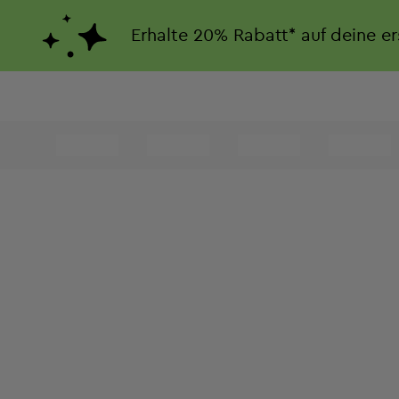
Erhalte
20%
Rabatt*
auf deine e