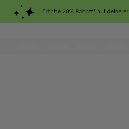
Erhalte
20%
Rabatt*
auf deine e