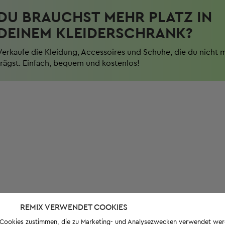
DU BRAUCHST MEHR PLATZ IN
DEINEM KLEIDERSCHRANK?
Verkaufe die Kleidung, Accessoires und Schuhe, die du nicht 
trägst. Einfach, bequem und kostenlos!
REMIX VERWENDET COOKIES
s-Cookies zustimmen, die zu Marketing- und Analysezwecken verwendet we