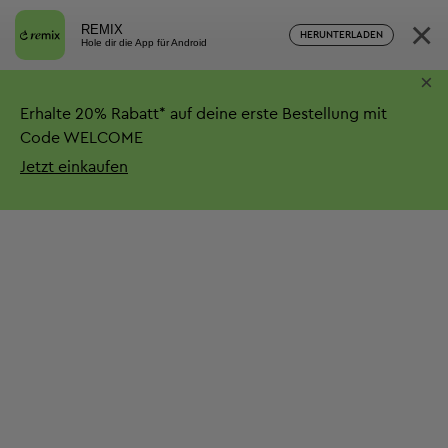
×
REMIX
HERUNTERLADEN
Hole dir die App für Android
×
Erhalte
20%
Rabatt*
auf deine erste Bestellung mit
Code WELCOME
Jetzt einkaufen