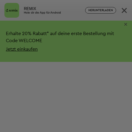
×
REMIX
HERUNTERLADEN
Hole dir die App für Android
×
Erhalte
20%
Rabatt*
auf deine erste Bestellung mit
Code WELCOME
Jetzt einkaufen