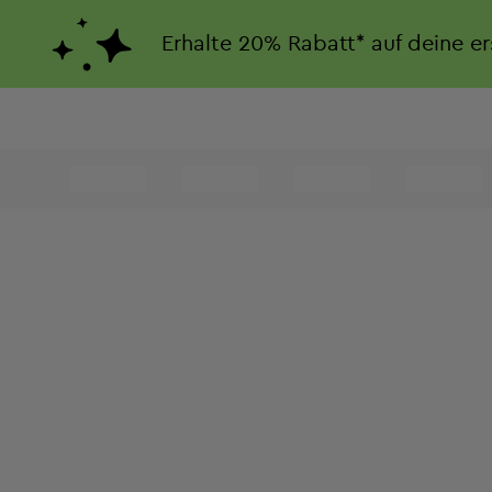
Erhalte
20%
Rabatt*
auf deine e