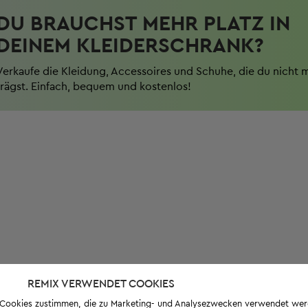
DU BRAUCHST MEHR PLATZ IN
DEINEM KLEIDERSCHRANK?
Verkaufe die Kleidung, Accessoires und Schuhe, die du nicht 
trägst. Einfach, bequem und kostenlos!
REMIX VERWENDET COOKIES
s-Cookies zustimmen, die zu Marketing- und Analysezwecken verwendet we