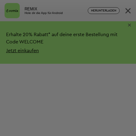
×
REMIX
HERUNTERLADEN
Hole dir die App für Android
×
Erhalte
20%
Rabatt*
auf deine erste Bestellung mit
Code WELCOME
Jetzt einkaufen