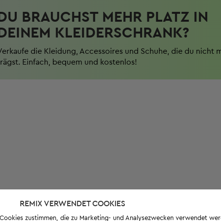
DU BRAUCHST MEHR PLATZ IN
DEINEM KLEIDERSCHRANK?
Verkaufe die Kleidung, Accessoires und Schuhe, die du nicht 
trägst. Einfach, bequem und kostenlos!
REMIX VERWENDET COOKIES
s-Cookies zustimmen, die zu Marketing- und Analysezwecken verwendet we