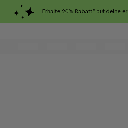
Erhalte
20%
Rabatt*
auf deine e