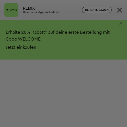
×
REMIX
HERUNTERLADEN
Hole dir die App für Android
×
Erhalte
20%
Rabatt*
auf deine erste Bestellung mit
Code WELCOME
Jetzt einkaufen