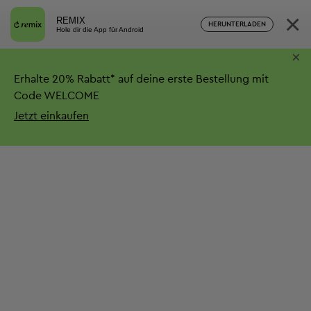
×
REMIX
HERUNTERLADEN
Hole dir die App für Android
×
Erhalte
20%
Rabatt*
auf deine erste Bestellung mit
Code WELCOME
Jetzt einkaufen