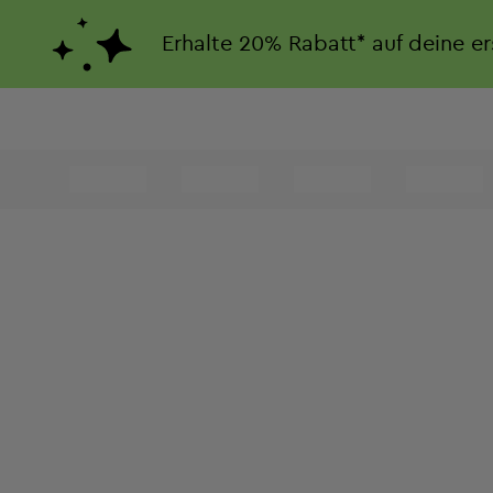
Erhalte
20%
Rabatt*
auf deine e