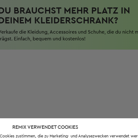
DU BRAUCHST MEHR PLATZ IN
DEINEM KLEIDERSCHRANK?
Verkaufe die Kleidung, Accessoires und Schuhe, die du nicht 
trägst. Einfach, bequem und kostenlos!
REMIX VERWENDET COOKIES
s-Cookies zustimmen, die zu Marketing- und Analysezwecken verwendet we