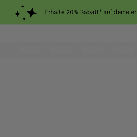
Erhalte
20%
Rabatt*
auf deine e