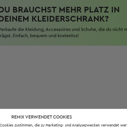
DU BRAUCHST MEHR PLATZ IN
DEINEM KLEIDERSCHRANK?
Verkaufe die Kleidung, Accessoires und Schuhe, die du nicht 
trägst. Einfach, bequem und kostenlos!
REMIX VERWENDET COOKIES
s-Cookies zustimmen, die zu Marketing- und Analysezwecken verwendet we