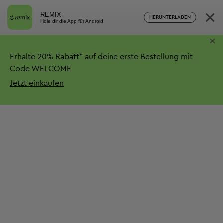
×
REMIX
HERUNTERLADEN
Hole dir die App für Android
×
Erhalte
20%
Rabatt*
auf deine erste Bestellung mit
Code WELCOME
Jetzt einkaufen