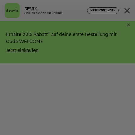
×
REMIX
HERUNTERLADEN
Hole dir die App für Android
×
Erhalte
20%
Rabatt*
auf deine erste Bestellung mit
Code WELCOME
Jetzt einkaufen