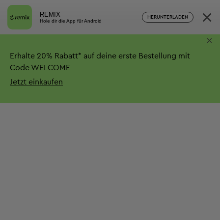
×
REMIX
HERUNTERLADEN
Hole dir die App für Android
×
Erhalte
20%
Rabatt*
auf deine erste Bestellung mit
Code WELCOME
Jetzt einkaufen